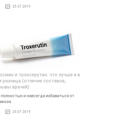
25.07.2019
осмин и троксерутин: что лучше и в
м разница (отличие составов,
зывы врачей)
 полностью и навсегда избавиться от
икоза.
25.07.2019