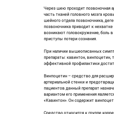
Через шею проходит позвоночная а
часть тканей головного мозга кров
шейного отдела позвоночника, дег
позвоночника приводит к нехватке 
возникают головокружение, боль в
приступы потери сознания.
При наличии вышеописанных симп
препараты: кавинтон, винпоцетин, т
эффективной профилактики достато
Винпоцетин – средство для расшир
артериальной стенки и предотвращ
пациентов данный препарат назнач
вариантом его применения являет
«Кавинтон». Он содержит винпоцет
Средство относится к группе корр