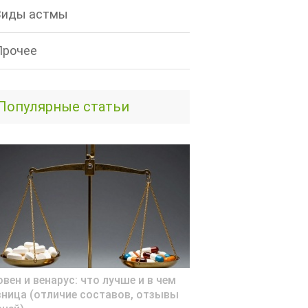
Виды астмы
Прочее
Популярные статьи
вен и венарус: что лучше и в чем
зница (отличие составов, отзывы