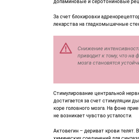
допаминовые и серотониновые рец
За счет блокировки адренорецепто
лекарства на гладкомышечные стен
Снижение интенсивности
приводит к тому, что на
мозга становятся устойч
Стимулирование центральной нервн
достигается за счет стимуляции ды
коре головного мозга. На фоне пр
не возникает чувство усталости.
Актовегин – дериват крови телят.
химических соединений для синтез