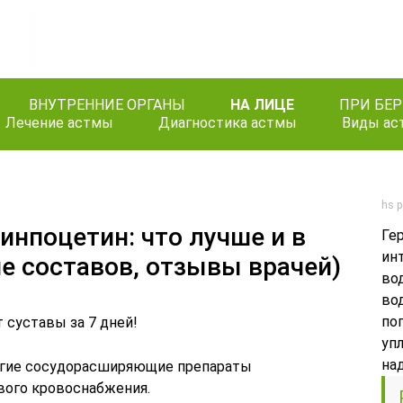
ВНУТРЕННИЕ ОРГАНЫ
НА ЛИЦЕ
ПРИ БЕ
Лечение астмы
Диагностика астмы
Виды ас
hs p
инпоцетин: что лучше и в
Ге
ин
ие составов, отзывы врачей)
во
во
по
т суставы за 7 дней!
уп
на
ругие сосудорасширяющие препараты
вого кровоснабжения.