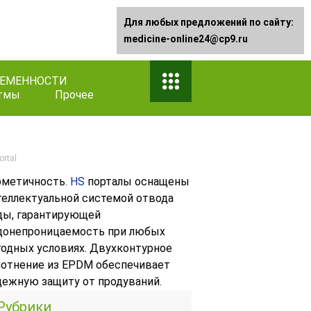
Для любых предложений по сайту:
medicine-online24@cp9.ru
РЕМЕННОСТИ
тмы
Прочее
ortal
рметичность.
HS
порталы оснащены
теллектуальной системой отвода
ды, гарантирующей
донепроницаемость при любых
годных условиях. Двухконтурное
лотнение из EPDM обеспечивает
дежную защиту от продуваний.
Рубрики