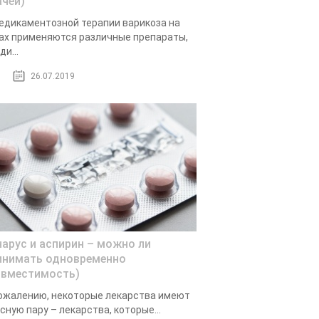
ачей)
едикаментозной терапии варикоза на
ах применяются различные препараты,
ди...
26.07.2019
нарус и аспирин – можно ли
инимать одновременно
овместимость)
ожалению, некоторые лекарства имеют
сную пару – лекарства, которые...