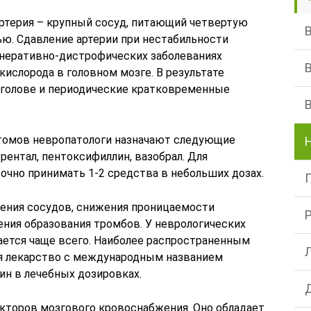
ртерия – крупный сосуд, питающий четвертую
ью. Сдавление артерии при нестабильности
енеративно-дистрофических заболеваниях
кислорода в головном мозге. В результате
 голове и периодические кратковременные
томов невропатологи назначают следующие
рентал, пентоксифиллин, вазобрал. Для
чно принимать 1-2 средства в небольших дозах.
ения сосудов, снижения проницаемости
ения образования тромбов. У неврологических
ается чаще всего. Наиболее распространенным
ся лекарство с международным названием
ин в лечебных дозировках.
екторов мозгового кровоснабжения. Оно обладает