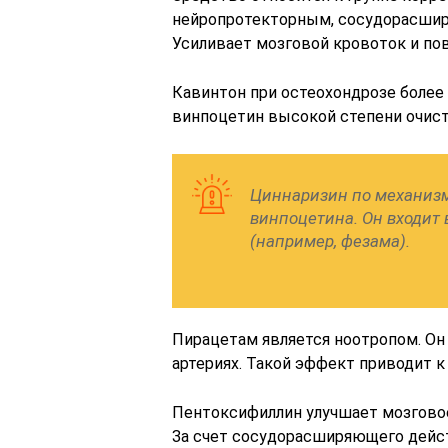
нейропротекторным, сосудорасшир
Усиливает мозговой кровоток и по
Кавинтон при остеохондрозе более 
винпоцетин высокой степени очист
Циннаризин по механизм
винпоцетина. Он входит
(например, фезама).
Пирацетам является ноотропом. Он
артериях. Такой эффект приводит 
Пентоксифиллин улучшает мозгово
За счет сосудорасширяющего дейс