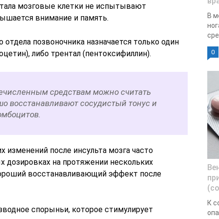
вр
нтала мозговые клетки не испытывают
В м
вышается внимание и память.
ног
сре
 отдела позвоночника назначается только один
0
оцетин), либо трентал (пентоксифиллин).
ечисленным средствам можно считать
ошо восстанавливают сосудистый тонус и
омбоцитов.
х изменений после инсульта мозга часто
х дозировках на протяжении нескольких
Ве
 хороший восстанавливающий эффект после
пр
(с
К с
зводное спорыньи, которое стимулирует
опа