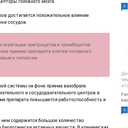
епторы головного мозга.
0
ров достигается положительное влияние
ки сосудов.
 агрегации эритроцитов и тромбоцитов
 фоне приема препарата клетки головного
ивым к гипоксии.
Ди
че
от
ой системы на фоне приема вазобрала
хательного и сосудодвигательного центров в
Как
иема препарата повышается работоспособность и
вар
0
 В нем содержится большое количество
а биологически активных веществ. В клинических