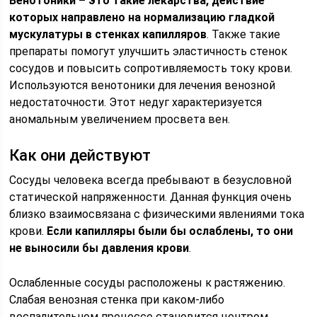
Венотоники – это такие лекарства, действие
которых направлено на нормализацию гладкой
мускулатуры в стенках капилляров
. Также такие
препараты помогут улучшить эластичность стенок
сосудов и повысить сопротивляемость току крови.
Используются венотоники для лечения венозной
недостаточности. Этот недуг характеризуется
аномальным увеличением просвета вен.
Как они действуют
Сосуды человека всегда пребывают в безусловной
статической напряженности. Данная функция очень
близко взаимосвязана с физическими явлениями тока
крови.
Если капилляры были бы ослаблены, то они
не выносили бы давления крови
.
Ослабленные сосуды расположены к растяжению.
Слабая венозная стенка при каком-либо
воспалительном процессе становится центром