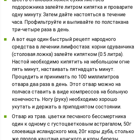
подорожника залейте литром кипятка и проварите
одну минуту. Затем дайте настояться в течение
часа. Профильтруйте и выпивайте по полстакана
три-четыре раза в день.
А вот еще один быстрый рецепт народного
средства в лечении лимфостаза: корни одуванчика
(столовая ложка) залейте кипятком (0.5 литра).
Настой необходимо кипятить на небольшом огне
пять минут, настаивать пятнадцать минут.
Процедить и принимать по 100 миллилитров
отвара два раза в день. Этот отвар можно на
полчаса ставить в виде компрессов на больную
конечность. Ногу (руку) необходимо хорошо
укутать и держать в приподнятом состоянии.
Отвар из трав. цветки песчаного бессмертника
один к одному с густоцветковым астрагалом, 50г
слоевища исландского мха, 20г коры дуба, столько
же плодов каштана конского и коры березы.