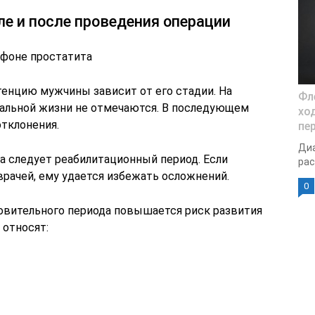
е и после проведения операции
 фоне простатита
тенцию мужчины зависит от его стадии. На
Фл
уальной жизни не отмечаются. В последующем
хо
отклонения.
пе
Диа
 следует реабилитационный период. Если
рас
рачей, ему удается избежать осложнений.
0
овительного периода повышается риск развития
 относят: