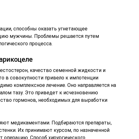
ации, способны оказать угнетающее
цию мужчины. Проблемы решается путем
логического процесса.
варикоцеле
тестостерон, качество семенной жидкости и
то в совокупности привело к импотенции
одимо комплексное лечение. Оно направляется на
лом тазу. Это приведет к исчезновению
ество гормонов, необходимых для выработки
няют медикаментами. Подбираются препараты,
тенки. Их принимают курсом, по назначенной
т операцию. Способ хирургического