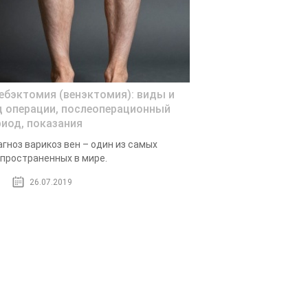
ебэктомия (венэктомия): виды и
д операции, послеоперационный
риод, показания
гноз варикоз вен – один из самых
пространенных в мире.
26.07.2019