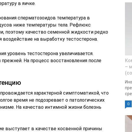
ературу в яичке.
рования сперматозоидов температура в
адусов ниже температуры тела. Рефлюкс
и, поэтому качество семенной жидкости редко
я воздействие на выработку тестостерона.
ия уровень тестостерона увеличивается.
прежней. На процесс восстановления после
Ко
– 
(с
отенцию
Ино
пре
сопровождается характерной симптоматикой, что
сре
олгое время не подозревает о патологических
0
анизме. На качество интимной жизни болезнь
ие выступает в качестве косвенной причины