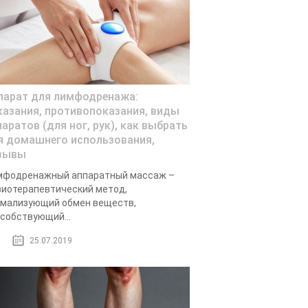
парат для лимфодренажа:
казания, противопоказания, виды
паратов (для ног, рук), как выбрать
я домашнего использования,
зывы
мфодренажный аппаратный массаж –
иотерапевтический метод,
мализующий обмен веществ,
собствующий...
25.07.2019