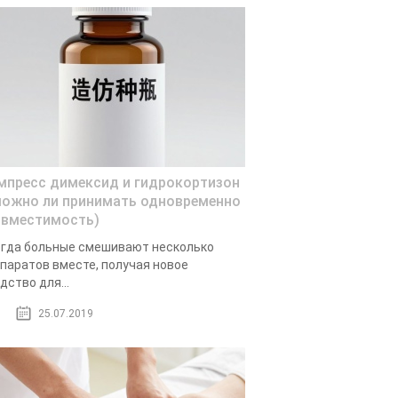
мпресс димексид и гидрокортизон
можно ли принимать одновременно
овместимость)
гда больные смешивают несколько
паратов вместе, получая новое
дство для...
25.07.2019