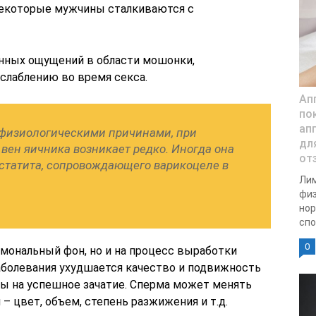
Некоторые мужчины сталкиваются с
енных ощущений в области мошонки,
слаблению во время секса.
Ап
по
ап
физиологическими причинами, при
дл
вен яичника возникает редко. Иногда она
от
остатита, сопровождающего варикоцеле в
Ли
физ
нор
спо
0
рмональный фон, но и на процесс выработки
аболевания ухудшается качество и подвижность
ы на успешное зачатие. Сперма может менять
– цвет, объем, степень разжижения и т.д.