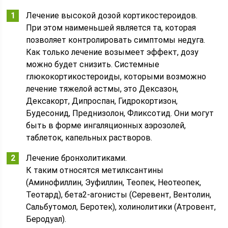
Лечение высокой дозой кортикостероидов.
При этом наименьшей является та, которая
позволяет контролировать симптомы недуга.
Как только лечение возымеет эффект, дозу
можно будет снизить. Системные
глюкокортикостероиды, которыми возможно
лечение тяжелой астмы, это Дексазон,
Дексакорт, Дипроспан, Гидрокортизон,
Будесонид, Преднизолон, Фликсотид. Они могут
быть в форме ингаляционных аэрозолей,
таблеток, капельных растворов.
Лечение бронхолитиками.
К таким относятся метилксантины
(Аминофиллин, Эуфиллин, Теопек, Неотеопек,
Теотард), бета2-агонисты (Серевент, Вентолин,
Сальбутомол, Беротек), холинолитики (Атровент,
Беродуал).