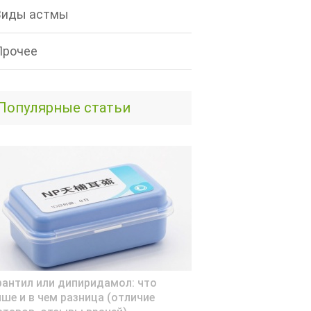
Виды астмы
Прочее
Популярные статьи
рантил или дипиридамол: что
чше и в чем разница (отличие