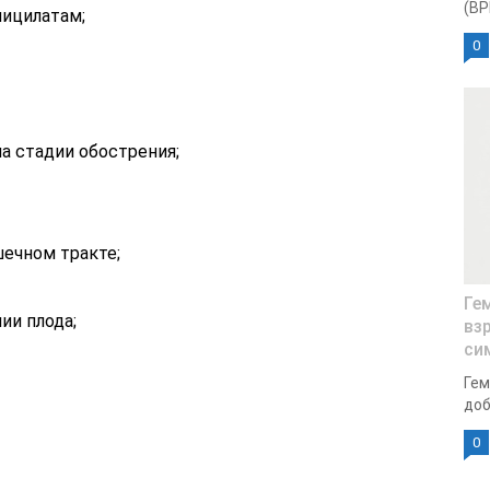
(ВР
лицилатам;
0
а стадии обострения;
ечном тракте;
Гем
ии плода;
вз
си
Гем
доб
0