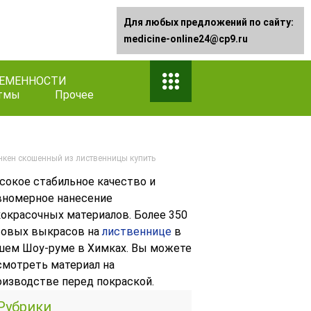
Для любых предложений по сайту:
medicine-online24@cp9.ru
РЕМЕННОСТИ
тмы
Прочее
нкен скошенный из лиственницы купить
сокое стабильное качество и
вномерное нанесение
кокрасочных материалов. Более 350
товых выкрасов на
лиственнице
в
шем Шоу-руме в Химках. Вы можете
смотреть материал на
оизводстве перед покраской.
Рубрики