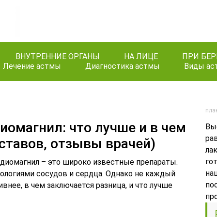
ВНУТРЕННИЕ ОРГАНЫ
НА ЛИЦЕ
ПРИ БЕ
Лечение астмы
Диагностика астмы
Виды ас
пла
иомагнил: что лучше и в чем
Вы
ра
оставов, отзывы врачей)
ла
го
рдиомагнил – это широко известные препараты.
на
ологиями сосудов и сердца. Однако не каждый
по
внее, в чем заключается разница, и что лучше
пр