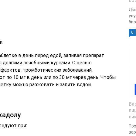
со
Дип
улу
био
0
и.
блетке в день перед едой, запивая препарат
ся долгими лечебными курсами. С целью
фарктов, тромботических заболеваний,
 по 10 мг в день или по 30 мг через день. Чтобы
летку можно разжевать и запить водой.
Ва
пи
кадолу
си
ендуют при:
Поэ
вар