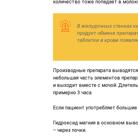
количество тоже попадает в молок
В желудочных стенках к
продукт обмена препарат
таблетки в крови появля
Производные препарата выводятся
небольшая часть элементов препар
и выходит вместе с мочой. Длител
примерно 3 часа.
Если пациент употребляет большие 
Гидроксид магния в основном выво
– через почки.