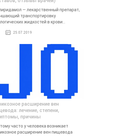
ставов, отзывы врачей)
иридамол — лекарственный препарат,
чшающий транспортировку
логических жидкостей в крови...
25.07.2019
рикозное расширение вен
щевода: лечение, степени,
мптомы, причины
тому часто у человека возникает
икозное расширение вен пищевода