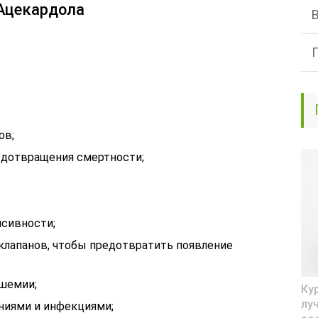
 Ацекардола
ов;
едотвращения смертности;
нсивности;
клапанов, чтобы предотвратить появление
ишемии;
Ку
лу
ениями и инфекциями;