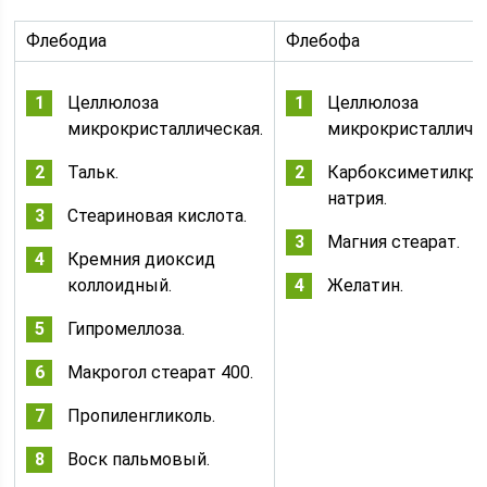
Флебодиа
Флебофа
Целлюлоза
Целлюлоза
микрокристаллическая.
микрокристалличес
Тальк.
Карбоксиметилкра
натрия.
Стеариновая кислота.
Магния стеарат.
Кремния диоксид
коллоидный.
Желатин.
Гипромеллоза.
Макрогол стеарат 400.
Пропиленгликоль.
Воск пальмовый.