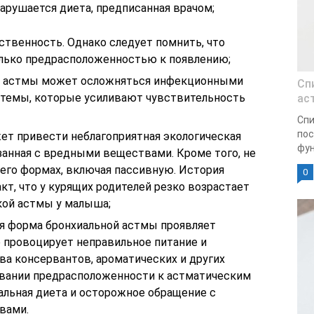
арушается диета, предписанная врачом;
ственность. Однако следует помнить, что
олько предрасположенностью к появлению;
ой астмы может осложняться инфекционными
Сп
стемы, которые усиливают чувствительность
ас
Спи
пос
ет привести неблагоприятная экологическая
фун
занная с вредными веществами. Кроме того, не
 его формах, включая пассивную. История
0
т, что у курящих родителей резко возрастает
кой астмы у малыша;
ая форма бронхиальной астмы проявляет
 провоцирует неправильное питание и
ва консервантов, ароматических и других
овании предрасположенности к астматическим
альная диета и осторожное обращение с
вами.