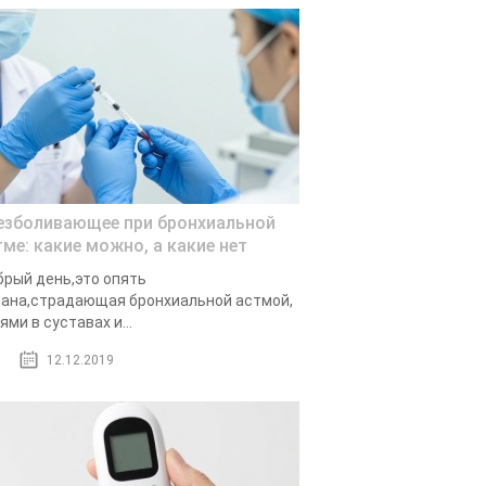
езболивающее при бронхиальной
тме: какие можно, а какие нет
рый день,это опять
ана,страдающая бронхиальной астмой,
ями в суставах и...
12.12.2019