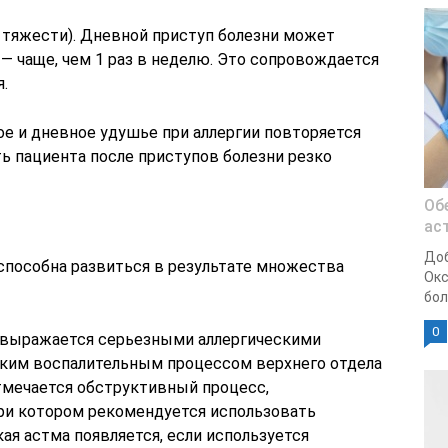
 тяжести). Дневной приступ болезни может
— чаще, чем 1 раз в неделю. Это сопровождается
.
ое и дневное удушье при аллергии повторяется
ь пациента после приступов болезни резко
Об
ас
Доб
 способна развиться в результате множества
Окс
бол
0
а выражается серьезными аллергическими
ским воспалительным процессом верхнего отдела
отмечается обструктивный процесс,
и котором рекомендуется использовать
кая астма появляется, если используется