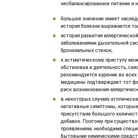
несбалансированное питание и н
большое значение имеет наслед
история болезни выражается т
история развития аллергическ
заболеваниями дыхательной си
бронхиальных стенок;
к астматическому приступу мож
обстановка и деятельность, свя
рекомендуется курение во всех
медицины подтверждает тот фак
риск возникновения аллергичес
в некоторых случаях атопическ
негативные симптомы, которые
присутствие большого количест
добавок. Поэтому при существ
проявлениям, необходима специ
бытовыми химическими средст