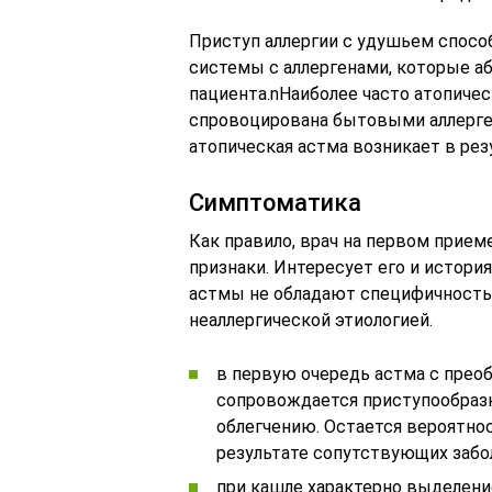
Приступ аллергии с удушьем спосо
системы с аллергенами, которые а
пациента.nНаиболее часто атопиче
спровоцирована бытовыми аллерген
атопическая астма возникает в рез
Симптоматика
Как правило, врач на первом прием
признаки. Интересует его и истори
астмы не обладают специфичностью
неаллергической этиологией.
в первую очередь астма с прео
сопровождается приступообраз
облегчению. Остается вероятно
результате сопутствующих забо
при кашле характерно выделени