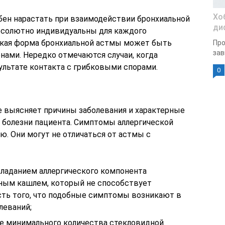
Хо
бен нарастать при взаимодействии бронхиальной
ди
бсолютно индивидуальны для каждого
ская форма бронхиальной астмы может быть
Про
зав
ами. Нередко отмечаются случаи, когда
ультате контакта с грибковыми спорами.
0
е выясняет причины заболевания и характерные
я болезни пациента. Симптомы аллергической
. Они могут не отличаться от астмы с
бладанием аллергического компонента
ным кашлем, который не способствует
сть того, что подобные симптомы возникают в
леваний;
е минимального количества стекловидной