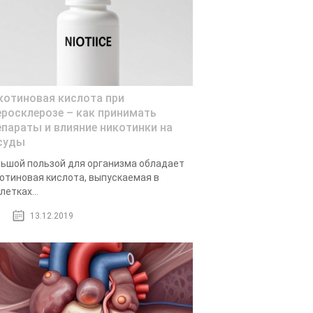
котиновая кислота при
еросклерозе – как принимать
епараты и влияние никотинки на
суды
ьшой пользой для организма обладает
отиновая кислота, выпускаемая в
летках...
13.12.2019