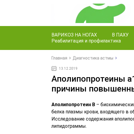
ВАРИКОЗ НА НОГАХ
В ПАХУ
Реабилитация и профилактика
Главная
Диагностика астмы
13.12.2019
Аполипопротеины a1, 
причины повышенны
Аполипопротеин B
– биохимически
белка плазмы крови, входящего в о
Исследование содержания аполипоп
липидограммы.