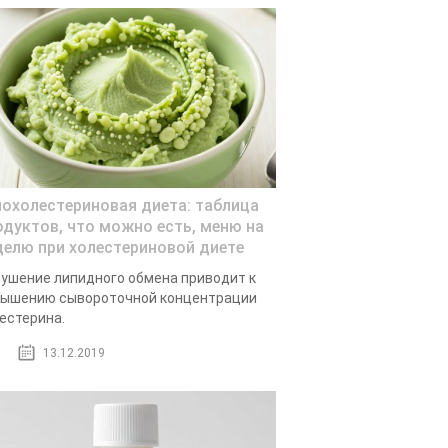
похолестериновая диета: таблица
одуктов, что можно есть, меню на
делю при холестериновой диете
ушение липидного обмена приводит к
вышению сывороточной концентрации
естерина.
13.12.2019