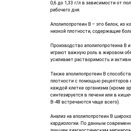
0,6 до 1,33 г/л в зависимости от п
рабочего дня.
Аполипопротеин B – это белок, из 
низкой плотности, содержащие бол
Производство аполипопротеина B и
играют важную роль в жировом обм
усиливает растворимость и активн
Также аполипопротеин B способст
плотности с помощью рецепторов к
каждой клетке организма (кроме эр
синтезируется в печени или в кишеч
В-48 встречаются чаще всего).
Анализ на аполипопротеин B широко
кардиологии. По данным современн
лучшим диагностическим маркером 