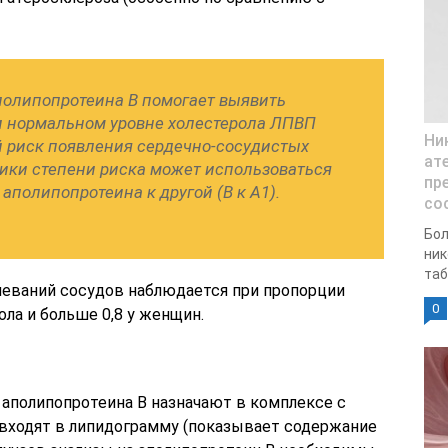
полипопротеина B помогает выявить
ри нормальном уровне холестерола ЛПВП
Ни
 риск появления сердечно-сосудистых
ат
тики степени риска может использоваться
пр
полипопротеина к другой (В к А1).
со
Бол
ник
таб
еваний сосудов наблюдается при пропорции
0
ола и больше 0,8 у женщин.
 аполипопротеина B назначают в комплексе с
входят в липидограмму (показывает содержание