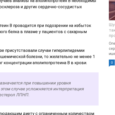
лучаев анализы на аполипопротеин B необходимы
росклероза и других сердечно-сосудистых
Шу
теин B проводится при подозрении на избыток
та
ого белка в плазме у пациентов с сахарным
пр
Опе
сер
езе присутствовали случаи гиперлипидемии
ише
шемической болезни, то желательно не менее 1
нг концентрации аполипопротеина B в крови.
0
назначается при повышении уровня
в этом случае усложняется интерпретация
лестерол ЛПНП.
облюдающим диету с ограниченным количеством