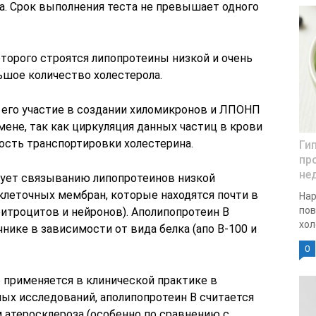
ола. Срок выполнения теста не превышает одного
которого строятся липопротеины низкой и очень
ьшое количество холестерола.
 его участие в создании хиломикронов и ЛПОНП
ене, так как циркуляция данных частиц в крови
ость транспортировки холестерина.
Ги
пр
не
вует связыванию липопротеинов низкой
леточных мембран, которые находятся почти в
Нар
по
итроцитов и нейронов). Аполипопротеин B
хол
нике в зависимости от вида белка (апо В-100 и
0
 применяется в клинической практике в
ых исследований, аполипопротеин В считается
атеросклероза (особенно по сравнению с