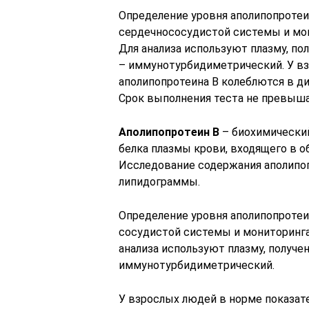
Определение уровня аполипопротеи
сердечнососудистой системы и мон
Для анализа используют плазму, по
– иммунотурбидиметрический. У вз
аполипопротеина B колеблются в диа
Срок выполнения теста не превышае
Аполипопротеин B
– биохимически
белка плазмы крови, входящего в о
Исследование содержания аполипоп
липидограммы.
Определение уровня аполипопротеи
сосудистой системы и мониторинга 
анализа используют плазму, получе
иммунотурбидиметрический.
У взрослых людей в норме показате