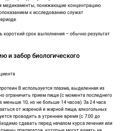
м медикаменты, понижающие концентрацию
вопоказанием к исследованию служат
ериоде.
 короткий срок выполнения – обычно результат
ю и забор биологического
ациента
протеин B используется плазма, выделенная из
но ограничить прием пищи (с момента последнего
меньше 10, но не больше 14 часов). За 24 часа
заться от жареной и жирной пищи, алкогольных
уется проводить в утреннее время (с 7.00 до
обходимо сдавать перед началом курса лечения или
 отмены препаратов, которые могут влиять на