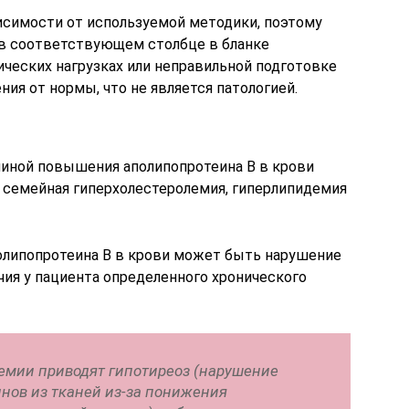
висимости от используемой методики, поэтому
в соответствующем столбце в бланке
ических нагрузках или неправильной подготовке
я от нормы, что не является патологией.
иной повышения аполипопротеина B в крови
 семейная гиперхолестеролемия, гиперлипидемия
олипопротеина B в крови может быть нарушение
чия у пациента определенного хронического
емии приводят гипотиреоз (нарушение
нов из тканей из-за понижения